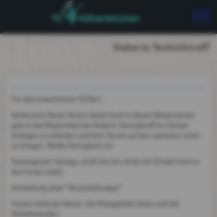
Roberts Techniktreff
Für alle erwachsenen TCHler!
Verbessere Deine Tennis-Skills! Auch in dieser Wintersaison
gibt es die Möglichkeit bei Roberts Techniktreff an Deinen
Schlägen zu arbeiten und Dein Tennis auf den nächsten Level
zu bringen. Melde Dich gleich an!
Trainingszeit: freitags 18:00 Uhr bis 19:00 Uhr (findet nicht in
den Ferien statt)
Anmeldung unter "Veranstaltungen"
Trainer stellt der Verein. Die Platzgebühr teilen sich die
Teilnehmenden.