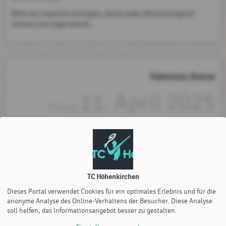
Bitte nur zweimal eintragen, damit jedes Vereinsmitglied
einmal zum Zuge kommt.
Hammos Arena
11. April 2025
Freitag,
18:00 - 19:00 Uhr
Du musst dich vorher einloggen, um dich dazu anmelden zu
TC Höhenkirchen
können!
Dieses Portal verwendet Cookies für ein optimales Erlebnis und für die
anonyme Analyse des Online-Verhaltens der Besucher. Diese Analyse
soll helfen, das Informationsangebot besser zu gestalten.