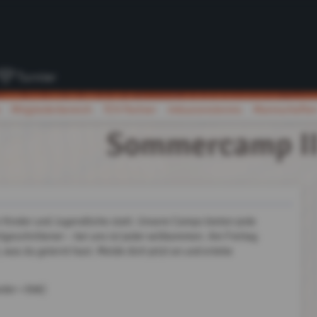
Turnier
Mitgliederbereich
TCH Partner
Inklusionstennis
Mannschafte
Sommercamp II
Kinder und Jugendliche statt. Unsere Camps bieten jede
tgeschrittener – bei uns ist jeder willkommen. Am Freitag
, was du gelernt hast. Melde dich jetzt an und erlebe
ieder +30€)