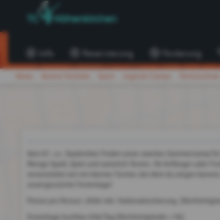
Info
Reservierung
Forderung
News
Verein/ Kontakt
Sport
Jugend/ Camps
Tennisschule
Vom 07.-11. September findet unser zweites Sommercamp für 
Menge Spaß, Spiel und natürlich Tennis. Ob Anfänger oder For
veranstalten wir ein kleines Turnier, bei dem du zeigen kannst
unvergessliche Ferientage!
Preise pro Person: 295€ inkl. Hallenabsicherung. (Nichtmitgl
Einzeltage buchbar 65€/Tag (Nichtmitglieder +7€)