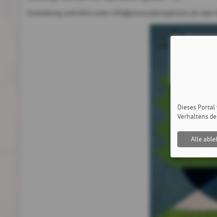
Anmeldung und Infos unter info@aceacademytennis.de oder
Dieses Portal
Verhaltens de
Alle abl