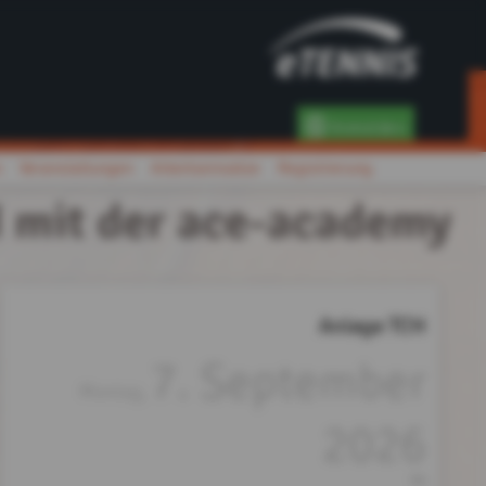
Anmelden
n
Veranstaltungen
Arbeitseinsätze
Registrierung
 mit der ace-academy
Anlage TCH
7. September
Montag,
2026
bis