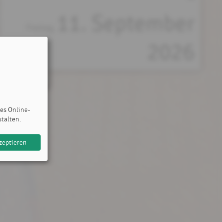
11. September
Freitag,
2026
des Online-
stalten.
zeptieren