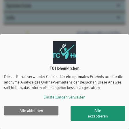
Spielerliste
Info
TC Höhenkirchen
Dieses Portal verwendet Cookies für ein optimales Erlebnis und für die
anonyme Analyse des Online-Verhaltens der Besucher. Diese Analyse
soll helfen, das Informationsangebot besser zu gestalten.
Einstellungen verwalten
Alle ablehnen
Alle
TC Höhenkirchen |
Impressum
|
Datenschutz- und
akzeptieren
Nutzungsbedingungen
|
Cookie Policy
© 2012-2026
eTennis