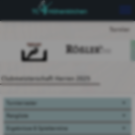
Turnier
Clubmeisterschaft Herren 2025
Turnierraster
Rangliste
Ergebnisse & Spieltermine