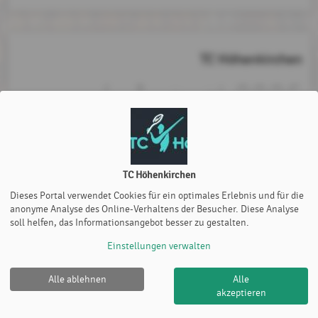
TC Höhenkirchen
4. August 2026
Dienstag,
bis
6. August 2026
Donnerstag,
TC Höhenkirchen
Dieses Portal verwendet Cookies für ein optimales Erlebnis und für die
anonyme Analyse des Online-Verhaltens der Besucher. Diese Analyse
soll helfen, das Informationsangebot besser zu gestalten.
Einstellungen verwalten
Alle ablehnen
Alle
TC Höhenkirchen |
Impressum
|
Datenschutz- und
akzeptieren
Nutzungsbedingungen
|
Cookie Policy
© 2012-2026
eTennis