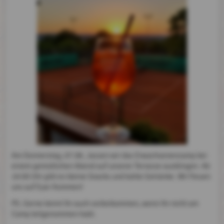
Am Donnerstag, 07.08., lassen wir das Erwachsenencamp bei
einem gemütlichen Abend auf unserer Terrasse ausklingen. Ab
19:00 Uhr gibt es kleine Snacks und kühle Getränke. Wir freuen
uns auf Euer Kommen!
PS.:Gerne könnt Ihr auch vorbeikommen, wenn Ihr nicht am
Camp teilgenommen habt.