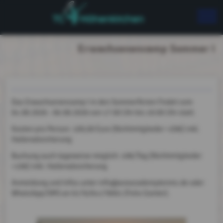
Erwachsenencamp Sommer I
Das Erwachsenencamp I in den Sommerferien findet vom
04.08.2026 - 06.08.2026 von 17:00 Uhr bis 19:00 Uhr statt.
Kosten pro Person: 100,00 Euro (Nichtmitglieder +20€) inkl.
Hallenabsicherung
Buchung auch tageweise möglich: 40€/Tag (Nichtmitglieder
+10€) inkl. Hallenabsicherung
Anmeldung und Infos unter info@aceacademytennis.de oder
WhatsApp/SMS an 0176/64179001 (Felix Günter).